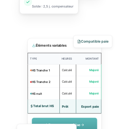
Solde : 2,5 j. compensateur
Compatible paie
Éléments variables
Juillet 2025
TYPE
HEURES
MONTANT
Calculé
Majoré
HS Tranche 1
Calculé
Majoré
HS Tranche 2
Calculé
Majoré
HS nuit
Total brut HS
Prêt
Export paie
Exporter vers Silae