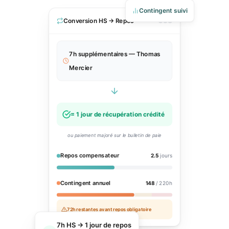
Contingent suivi
Conversion HS → Repos
7h supplémentaires — Thomas
Mercier
= 1 jour de récupération crédité
ou paiement majoré sur le bulletin de paie
Repos compensateur
2.5
jours
Contingent annuel
148
/ 220h
72h restantes avant repos obligatoire
7h HS → 1 jour de repos