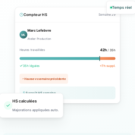
Temps réel
Compteur HS
Semaine 29
Marc Lefebvre
ML
Atelier Production
42h
Heures travaillées
/ 35h
35h légales
+7h suppl.
Hausse vs semaine précédente
Surcoût HS semaine
HS calculées
Majorations appliquées auto.