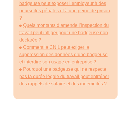
badgeuse peut exposer l’employeur à des
poursuites pénales et à une peine de prison
?
Quels montants d’amende l’Inspection du
travail peut infliger pour une badgeuse non
déclarée ?
Comment la CNIL peut exiger la
suppression des données d’une badgeuse
et interdire son usage en entreprise ?
Pourquoi une badgeuse qui ne respecte
pas la durée légale du travail peut entraîner
des rappels de salaire et des indemnités ?