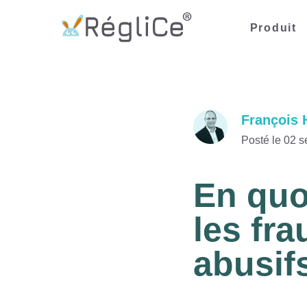
Produit
François 
Posté le 02 
En quo
les fra
abusif