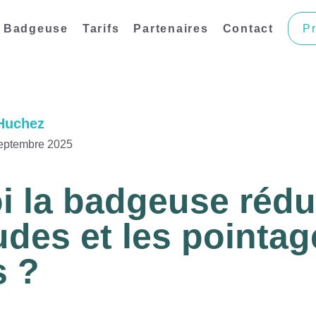
Badgeuse
Tarifs
Partenaires
Contact
Pr
Huchez
septembre 2025
i la badgeuse rédui
udes et les pointa
s ?