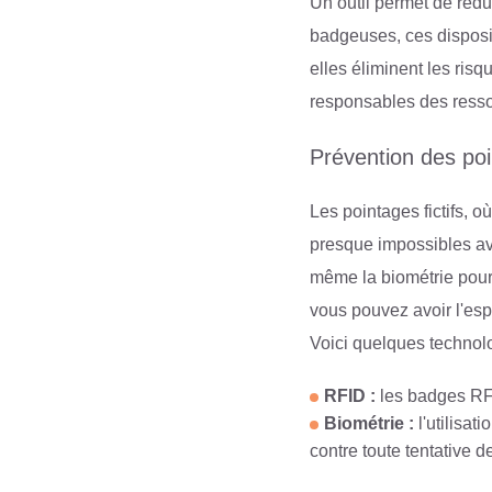
Un outil permet de rédu
badgeuses, ces disposit
elles éliminent les risq
responsables des ress
Prévention des poi
Les pointages fictifs, 
presque impossibles av
même la biométrie pour 
vous pouvez avoir l'esp
Voici quelques technolo
RFID :
les badges RFI
Biométrie :
l'utilisat
contre toute tentative d