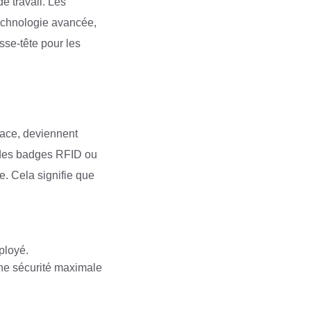
e travail. Les
technologie avancée,
asse-tête pour les
lace, deviennent
t des badges RFID ou
e. Cela signifie que
ployé.
une sécurité maximale